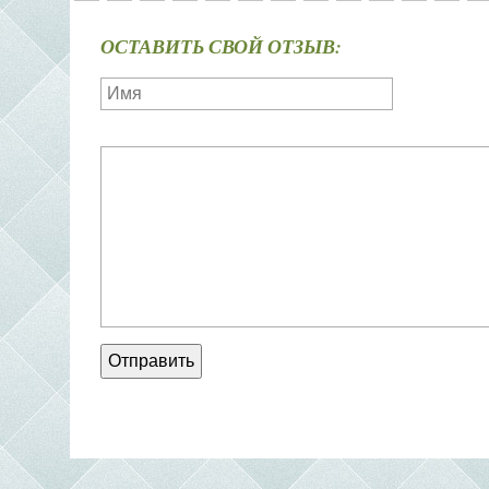
ОСТАВИТЬ СВОЙ ОТЗЫВ:
Отправить