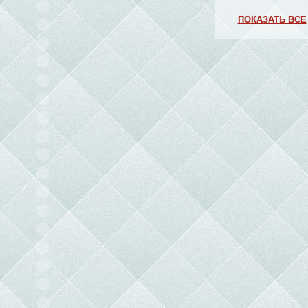
ПОКАЗАТЬ ВСЕ