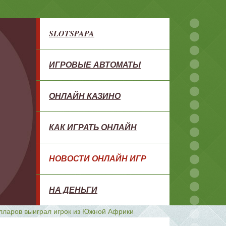
SLOTSPAPA
ИГРОВЫЕ АВТОМАТЫ
ОНЛАЙН КАЗИНО
КАК ИГРАТЬ ОНЛАЙН
НОВОСТИ ОНЛАЙН ИГР
НА ДЕНЬГИ
лларов выиграл игрок из Южной Африки