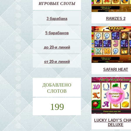
ИГРОВЫЕ СЛОТЫ
3 барабана
RAMZES 2
5 барабанов
до 20-и линий
от 20-и линий
SAFARI HEAT
ДОБАВЛЕНО
СЛОТОВ
199
LUCKY LADY’S CH
DELUXE