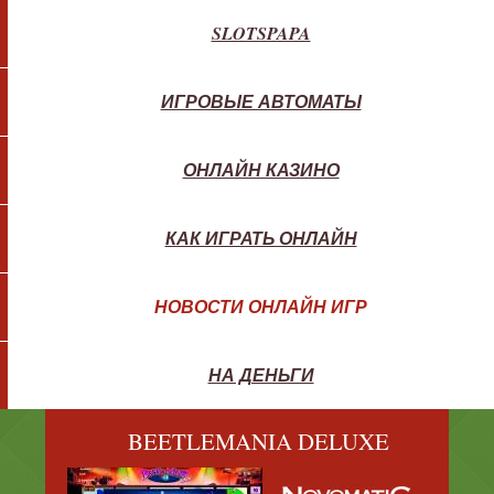
SLOTSPAPA
ИГРОВЫЕ АВТОМАТЫ
ОНЛАЙН КАЗИНО
КАК ИГРАТЬ ОНЛАЙН
НОВОСТИ ОНЛАЙН ИГР
НА ДЕНЬГИ
BEETLEMANIA DELUXE