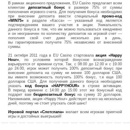
В рамках акционного предложения, EU Casino предлагает всем
клиентам
депозитный бонус
в размере 75% от суммы
пополнения игрового счета. Для получения бонуса необходимо
при внесении депозита ввести специальный
промо-код
«WIN75»
в разделе «Касса» — указанный код является
подтверждением вашего участия в акции. Уникальность
данного бонуса в том, что им можно пользоваться ежедневно
и он неограничен по количеству депозитов на игровой счет —
пополняя свой счет даже несколько раз в день,
вы гарантированно получите 75% независимо от внесенной
суммы.
21 октября 2011 года в EU Casino стартовала
акция «Happy
Hour»
, по условиям которой бонусное вознаграждение
варьируется от времени суток. Так, с 08.00 до 12.00 и с 19.00
до 24.00, игрок может получить 100% депозитный бонус при
внесении депозита на сумму не менее 100 долларов США,
вы имеете возможность получить 100% бонус, т.е еще 100
долларов США. Для получения данного бонуса необходимо
указать
код бонуса «HAPPYHOUR»
в строке активации.
В период времени с 14:00 до 15:00 этот же бонусный код
подарит вам
бездепозитный бонус
на сумму 10 долларов.
Напоминаем, акция «Happy Hour» действует всего на несколько
дней, поэтому не стоит упускать свой шанс!
Игровой портал «Слотспапа»
желает всем игрокам приятной
игры и достойных выигрышей!