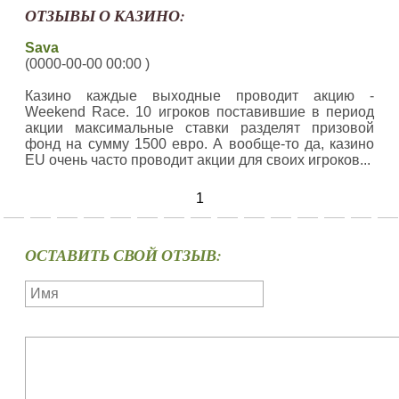
ОТЗЫВЫ О КАЗИНО:
Sava
(0000-00-00
00:00
)
Казино каждые выходные проводит акцию -
Weekend Race. 10 игроков поставившие в период
акции максимальные ставки разделят призовой
фонд на сумму 1500 евро. А вообще-то да, казино
EU очень часто проводит акции для своих игроков...
1
ОСТАВИТЬ СВОЙ ОТЗЫВ: