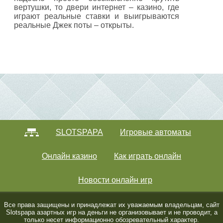
вертушки, то двери интернет – казино, где
играют реальные ставки и выигрываются
реальные Джек поты – открыты.
SLOTSPAPA
Игровые автоматы
Онлайн казино
Как играть онлайн
Новости онлайн игр
Все права защищены и принадлежат их уважаемым владельцам, сайт
Slotspapa азартных игр на деньги не организовывает и не проводит, а
только несет информационно обозревательный характер.