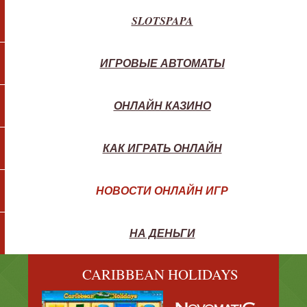
SLOTSPAPA
ИГРОВЫЕ АВТОМАТЫ
ОНЛАЙН КАЗИНО
КАК ИГРАТЬ ОНЛАЙН
НОВОСТИ ОНЛАЙН ИГР
НА ДЕНЬГИ
CARIBBEAN HOLIDAYS