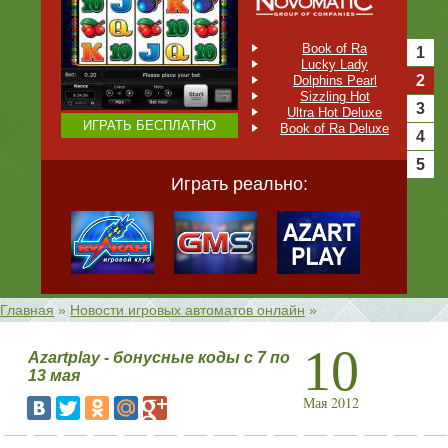
Book of Ra
1
Lucky Lady
2
Dolphins Pearl
Sizzling Hot
3
Ultra Hot Deluxe
ИГРАТЬ БЕСПЛАТНО
Book of Ra Deluxe
4
5
Играть реально:
В базе 199 игровых автомата
Главная
»
Новости игровых автоматов онлайн
»
10
Azartplay - бонусные коды с 7 по
13 мая
Мая 2012