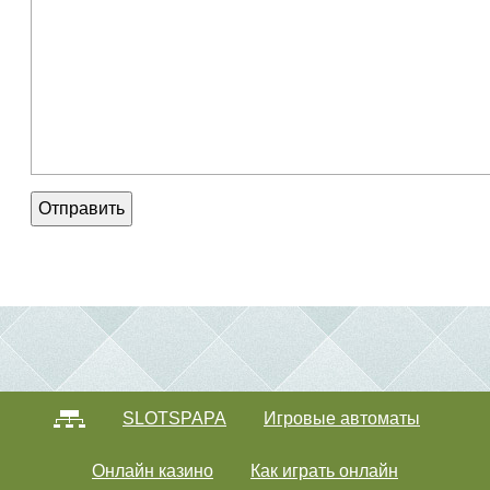
Отправить
SLOTSPAPA
Игровые автоматы
Онлайн казино
Как играть онлайн