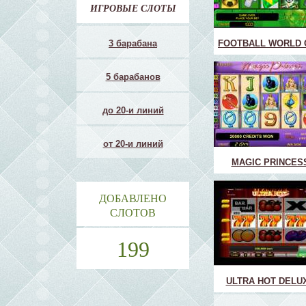
ИГРОВЫЕ СЛОТЫ
3 барабана
FOOTBALL WORLD 
5 барабанов
до 20-и линий
от 20-и линий
MAGIC PRINCES
ДОБАВЛЕНО
СЛОТОВ
199
ULTRA HOT DELU