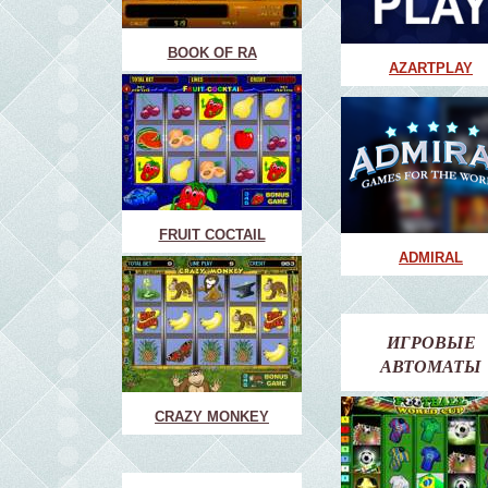
BOOK OF RA
AZARTPLAY
FRUIT COCTAIL
ADMIRAL
ИГРОВЫЕ
АВТОМАТЫ
CRAZY MONKEY