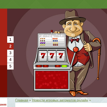
1
2
3
4
5
Главная
»
Новости игровых автоматов онлайн
»
грают