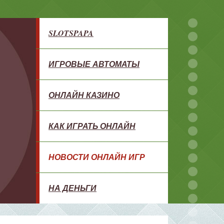
SLOTSPAPA
ИГРОВЫЕ АВТОМАТЫ
ОНЛАЙН КАЗИНО
КАК ИГРАТЬ ОНЛАЙН
НОВОСТИ ОНЛАЙН ИГР
НА ДЕНЬГИ