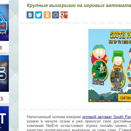
Крупные выигрыши на игровых автоматах
)
TS
Наполненный колким юмором
игровой автомат South Par
казино в начале осени и уже приносит свои достойн
компании NetEnt осчастливил игрока онлайн казино 
качестве потрясающего выигрыша за один спин. Ставка