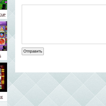
CUP
Отправить
S
XE