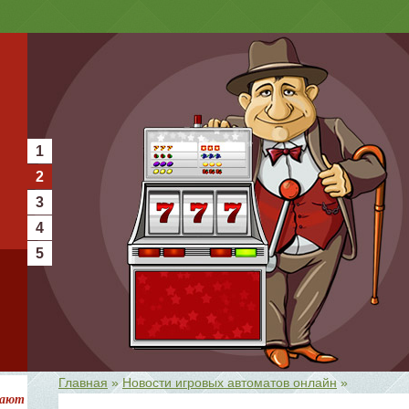
1
2
3
4
5
Главная
»
Новости игровых автоматов онлайн
»
грают