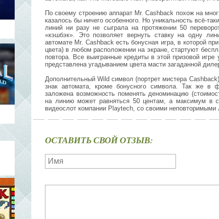
По своему строению аппарат Mr. Cashback похож на мног
казалось бы ничего особенного. Но уникальность всё-так
линий ни разу не сыграла на протяжении 50 переворот
«кэшбэк». Это позволяет вернуть ставку на одну ли
автомате Mr. Cashback есть бонусная игра, в которой пр
цвета) в любом расположении на экране, стартуют беспл
повтора. Все выигранные кредиты в этой призовой игре 
представлена угадыванием цвета масти загаданной диле
Дополнительный Wild символ (портрет мистера Cashback
знак автомата, кроме бонусного символа. Так же в ф
заложена возможность поменять деноминацию (стоимост
на линию может равняться 50 центам, а максимум в с
видеослот компании Playtech, со своими неповторимыми
ОСТАВИТЬ СВОЙ ОТЗЫВ: