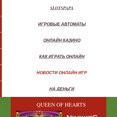
SLOTSPAPA
ИГРОВЫЕ АВТОМАТЫ
ОНЛАЙН КАЗИНО
КАК ИГРАТЬ ОНЛАЙН
НОВОСТИ ОНЛАЙН ИГР
НА ДЕНЬГИ
QUEEN OF HEARTS