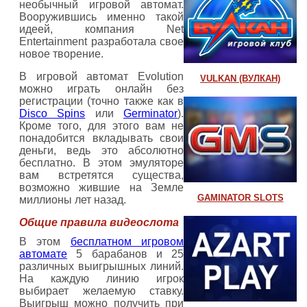
необычный игровой автомат.
Вооружившись именно такой
идеей, компания Net
Entertainment разработала свое
новое творение.
В игровой автомат Evolution
VULKAN (ВУЛКАН)
можно играть онлайн без
регистрации (точно также как в
Disco Spins
или
Germinator
).
Кроме того, для этого вам не
понадобится вкладывать свои
деньги, ведь это абсолютно
бесплатно. В этом эмуляторе
вам встретятся существа,
возможно жившие на Земле
GAMINATOR SLOTS
миллионы лет назад.
Общие правила видеослота
В этом
бесплатном игровом
автомате
5 барабанов и 25
различных выигрышных линий.
На каждую линию игрок
выбирает желаемую ставку.
Выигрыш можно получить при