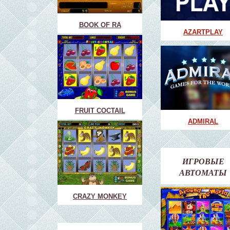
BOOK OF RA
AZARTPLAY
FRUIT COCTAIL
ADMIRAL
ИГРОВЫЕ
АВТОМАТЫ
CRAZY MONKEY