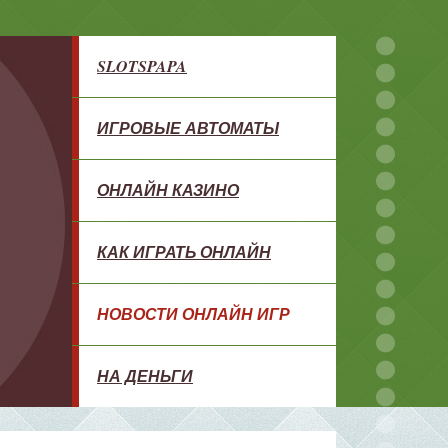
SLOTSPAPA
ИГРОВЫЕ АВТОМАТЫ
ОНЛАЙН КАЗИНО
КАК ИГРАТЬ ОНЛАЙН
НОВОСТИ ОНЛАЙН ИГР
НА ДЕНЬГИ