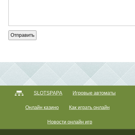
Отправить
SLOTSPAPA
Игровые автоматы
Онлайн казино
Как играть онлайн
Новости онлайн игр