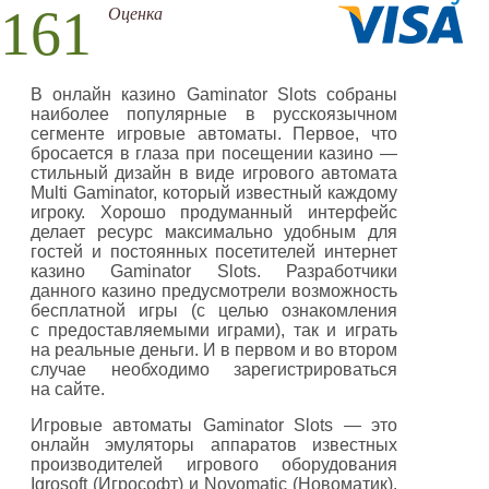
161
Оценка
В онлайн казино Gaminator Slots собраны
наиболее популярные в русскоязычном
сегменте игровые автоматы. Первое, что
бросается в глаза при посещении казино —
стильный дизайн в виде игрового автомата
Multi Gaminator, который известный каждому
игроку. Хорошо продуманный интерфейс
делает ресурс максимально удобным для
гостей и постоянных посетителей интернет
казино Gaminator Slots. Разработчики
данного казино предусмотрели возможность
бесплатной игры (с целью ознакомления
с предоставляемыми играми), так и играть
на реальные деньги. И в первом и во втором
случае необходимо зарегистрироваться
на сайте.
Игровые автоматы Gaminator Slots — это
онлайн эмуляторы аппаратов известных
производителей игрового оборудования
Igrosoft (Игрософт) и Novomatic (Новоматик).