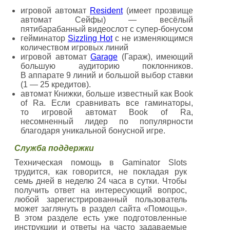
игровой автомат
Resident
(имеет прозвище
автомат Сейфы) — весёлый
пятибарабанный видеослот с супер-бонусом
гейминатор
Sizzling Hot
с не изменяющимся
количеством игровых линий
игровой автомат
Garage
(Гараж), имеющий
большую аудиторию поклонников.
В аппарате 9 линий и большой выбор ставки
(1 — 25 кредитов).
автомат Книжки, больше известный как Book
of Ra. Если сравнивать все гаминаторы,
то игровой автомат Book of Ra,
несомненный лидер по популярности
благодаря уникальной бонусной игре.
Служба поддержки
Техническая помощь в Gaminator Slots
трудится, как говорится, не покладая рук
семь дней в неделю 24 часа в сутки. Чтобы
получить ответ на интересующий вопрос,
любой зарегистрированный пользователь
может заглянуть в раздел сайта «Помощь».
В этом разделе есть уже подготовленные
инструкции и ответы на часто задаваемые