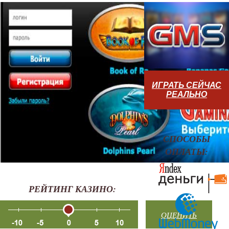
ИГРАТЬ СЕЙЧАС
РЕАЛЬНО
СПОСОБЫ
ОПЛАТЫ:
РЕЙТИНГ КАЗИНО: