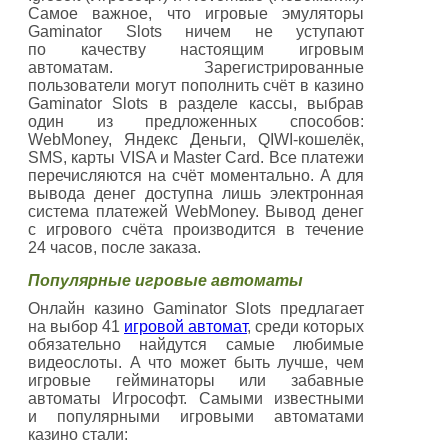
Самое важное, что игровые эмуляторы
Gaminator Slots ничем не уступают
по качеству настоящим игровым
автоматам. Зарегистрированные
пользователи могут пополнить счёт в казино
Gaminator Slots в разделе кассы, выбрав
один из предложенных способов:
WebMoney, Яндекс Деньги, QIWI-кошелёк,
SMS, карты VISA и Master Card. Все платежи
перечисляются на счёт моментально. А для
вывода денег доступна лишь электронная
система платежей WebMoney. Вывод денег
с игрового счёта производится в течение
24 часов, после заказа.
Популярные игровые автоматы
Онлайн казино Gaminator Slots предлагает
на выбор 41
игровой автомат
, среди которых
обязательно найдутся самые любимые
видеослоты. А что может быть лучше, чем
игровые гейминаторы или забавные
автоматы Игрософт. Самыми известными
и популярными игровыми автоматами
казино стали: