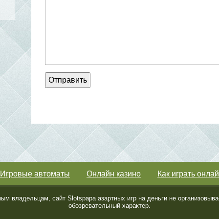
Отправить
Игровые автоматы
Онлайн казино
Как играть онла
м владельцам, сайт Slotspapa азартных игр на деньги не организовывае
обозревательный характер.