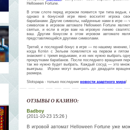
Helloween Fortune.
В этом слоте перед игроком появится три типа ведьм,
однако в бонусной игре явно восхитят игрока сво
барабанами. Другие символы, найденные нами в игре — ч
символом в игровом автомате Helloween Fortune явля
святых, и если в игре вам на игровую линию свалят
ваш. Другим бонусом в этом игровом автомате явля
представляющийся другими символами.
Третий, и последний бонус в игре — по нашему мнению,
когда Котёл с Зельем появляется на первом и пятом 
знакомят с тремя ведьмами, и из них нужно выбрать од
прокрутками барабанов. После последнего вращения пер
так же нужно будет выбрать. Каждый сосуд — это множи
выигрыш. Игроки могут выиграть до двадцати вращен
размера.
Slotspapa - только последние
новости азартного мира
!
ОТЗЫВЫ О КАЗИНО:
Badboy
(2011-10-23
15:26
)
В игровой автомат Helloween Fortune уже мо