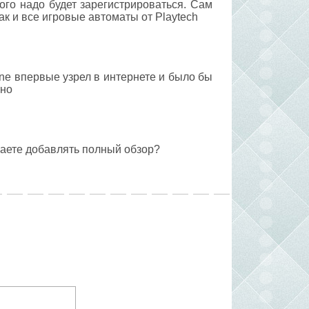
того надо будет зарегистрироваться. Сам
ак и все игровые автоматы от Playtech
une впервые узрел в интернете и было бы
тно
маете добавлять полный обзор?