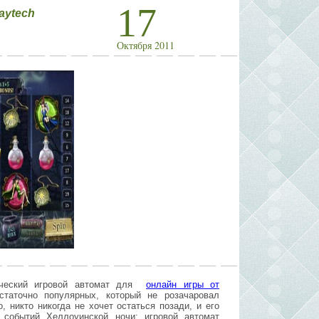
17
aytech
Октября 2011
ический игровой автомат для
онлайн игры от
таточно популярных, который не розачаровал
 никто никогда не хочет остаться позади, и его
 событий Хеллоуинской ночи: игровой автомат