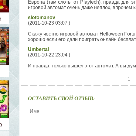
Европа (там слоты от Playtech), правда для э
игровой автомат очень даже неплох, впрочем к
slotomanov
И
(2011-10-23
03:07
)
Скажу честно игровой автомат Helloween Fort
хорошо если его дали поиграть онлайн беспла
Umbertal
(2011-10-22
23:04
)
И правда, только вышел этот автомат. А вы ду
1
ОСТАВИТЬ СВОЙ ОТЗЫВ:
D