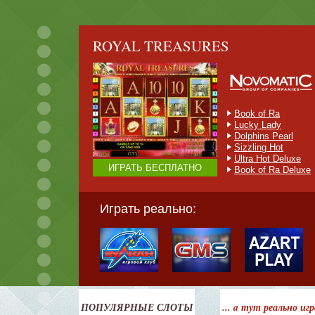
ROYAL TREASURES
Book of Ra
Lucky Lady
Dolphins Pearl
Sizzling Hot
Ultra Hot Deluxe
ИГРАТЬ БЕСПЛАТНО
Book of Ra Deluxe
Играть реально:
В базе 199 игровых автомата
ПОПУЛЯРНЫЕ СЛОТЫ
... a тут реально и