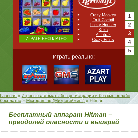
Crazy Monkey
1
Fruit Coctail
2
Lucky Haunter
Keks
3
Alcatraz
ИГРАТЬ БЕСПЛАТНО
ИГР
Crazy Fruits
4
5
Играть реально:
Главная
»
Игровые автоматы без регистрации и без смс онлайн
бесплатно
»
Microgaming (Микрогейминг)
»
Hitman
Бесплатный аппарат Hitman –
преодолей опасности и выиграй