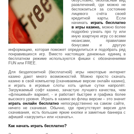
безусловно, безопасный вид
развлечений, где можно не
беспокоиться за состояние
лицевого счёта своей
кредитной карты. Если
начинать
играть бесплатно
в игры казино,
можно более
подробно узнать про ту или
иную азартную игру со всеми
нюансами, правилами
бонусами и другую
информацию, которая поможет определиться и подобрать ряд
понравившихся игр. Вместо настоящих денежных единиц в
бесплатном режиме используются фишки с обозначениями
FUN или FREE.
Для бездепозитной (бесплатной) игры некоторые интернет
казино дают много возможностей. Можно просто скачать
казино в свой компьютер (скачиваемые версии онлайн казино),
и играть в игровые слоты хоть целые сутки напролёт.
Загружаемый софт казино, зачастую лучшего качества, чем
«флешевый» вариант, - и работает быстрее и графика более
высокого уровня. Играть в казино во флеш версии – это значит
играть онлайн бесплатно
непосредственно на самом сайте,
ничего не скачивая. Обычно, где присутствует версия для
скачивания, есть большие яркие кнопки и заметные баннера с
афишей «загрузить» или «скачать».
Как начать играть бесплатно?