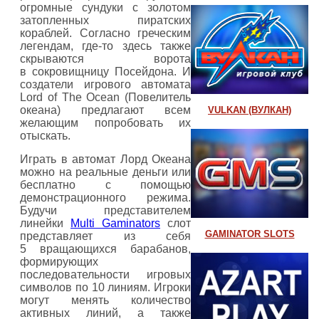
огромные сундуки с золотом
затопленных пиратских
кораблей. Согласно греческим
легендам, где-то здесь также
скрываются ворота
в сокровищницу Посейдона. И
создатели игрового автомата
Lord of The Ocean (Повелитель
океана) предлагают всем
VULKAN (ВУЛКАН)
желающим попробовать их
отыскать.
Играть в автомат Лорд Океана
можно на реальные деньги или
бесплатно с помощью
демонстрационного режима.
Будучи представителем
линейки
Multi Gaminators
слот
GAMINATOR SLOTS
представляет из себя
5 вращающихся барабанов,
формирующих
последовательности игровых
символов по 10 линиям. Игроки
могут менять количество
активных линий, а также