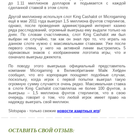
до 1.11 миллионов долларов и подымается с каждой
сделанной ставкой в этом слоте.
Другой миллионер используя слот King Cashalot от Microgaming
ещё в мае 2011 года выиграл 1,5 миллиона фунтов стерлингов,
однако, после проведения администрацией интернет казино
ряда расследований, огромный выигрыш ему выдали только на
днях. По словам счастливчика, слот King Cashalot им был
выбран не случайно, так как он знал про то, что играть на
данном слоте нужно с максимальными ставками. Уже после
первого спина, у него на активной линии выстроились 5
одинаковых знаков с изображением логотипа игры, что и
означало выигрыш джекпота.
По поводу этого выигрыша официальный представитель
компании Microgaming в Великобритании Майк Хебден
сообщил, что его корпорация поощряет подобные случаи,
поскольку, когда игрок с первой попытки выиграл такую
огромную сумму случается очень редко. Максимальная ставка
в слоте King Cashalot составлялаа не более 100 фунтов, а
выигрыш – 1,5 миллиона фунтов стерлингов, что в свою
очередь говорит о том, что любой игрок имеет право на
надежду выиграть свой миллион.
Slotspapa - только свежие
новости азартных игр
!
ОСТАВИТЬ СВОЙ ОТЗЫВ: