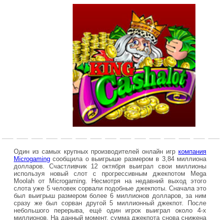
Один из самых крупных производителей онлайн игр
компания
Microgaming
сообщила о выигрыше размером в 3,84 миллиона
долларов. Счастливчик 12 октября выиграл свои миллионы
используя новый слот с прогрессивным джекпотом Mega
Moolah от Microgaming. Несмотря на недавний выход этого
слота уже 5 человек сорвали подобные джекпоты. Сначала это
был выигрыш размером более 6 миллионов долларов, за ним
сразу же был сорван другой 5 миллионный джекпот. После
небольшого перерыва, ещё один игрок выиграл около 4-х
миллионов. На данный момент, сумма джекпота снова снижена