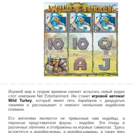
Игровой мир в скором времени сможет испытать новый видео
слот компании Net Entertainment. Им станет
игровой автомат
Wild Turkey
, который имеет пять барабанов с двадцатью
линиями и рассказывает о немного необычном индейском
племени.
Его жителями являются не привычные нам индейцы, а
пернатые представители фауны - индейки. Эти птицы в
различных обличиях и отображены на игровых символах. Здесь
встретятся и индейки-воины, и индейки-шаманы, а также ярко