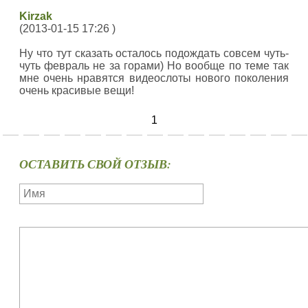
Kirzak
(2013-01-15
17:26
)
Ну что тут сказать осталось подождать совсем чуть-
чуть февраль не за горами) Но вообще по теме так
мне очень нравятся видеослоты нового поколения
очень красивые вещи!
1
ОСТАВИТЬ СВОЙ ОТЗЫВ: