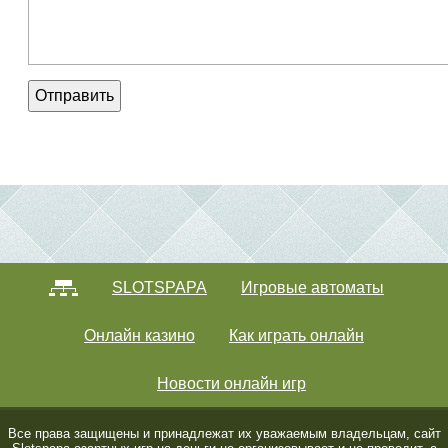
Отправить
SLOTSPAPA
Игровые автоматы
Онлайн казино
Как играть онлайн
Новости онлайн игр
Все права защищены и принадлежат их уважаемым владельцам, сайт