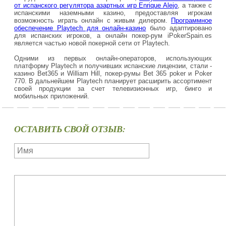
от испанского регулятора азартных игр Enrique Alejo
, а также с
испанскими наземными казино, предоставляя игрокам
возможность играть онлайн с живым дилером.
Программное
обеспечение Playtech для онлайн-казино
было адаптировано
для испанских игроков, а онлайн покер-рум iPokerSpain.es
является частью новой покерной сети от Playtech.
Одними из первых онлайн-операторов, использующих
платформу Playtech и получивших испанские лицензии, стали -
казино Bet365 и William Hill, покер-румы Bet 365 poker и Poker
770. В дальнейшем Playtech планирует расширить ассортимент
своей продукции за счет телевизионных игр, бинго и
мобильных приложений.
ОСТАВИТЬ СВОЙ ОТЗЫВ: