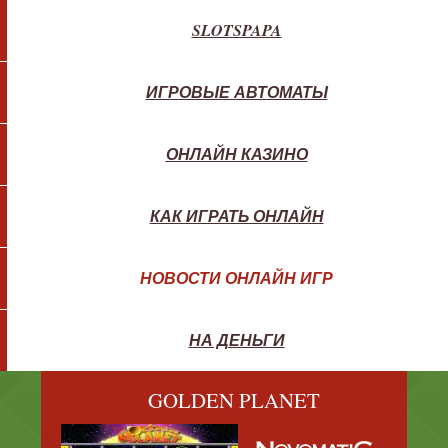
SLOTSPAPA
ИГРОВЫЕ АВТОМАТЫ
ОНЛАЙН КАЗИНО
КАК ИГРАТЬ ОНЛАЙН
НОВОСТИ ОНЛАЙН ИГР
НА ДЕНЬГИ
GOLDEN PLANET