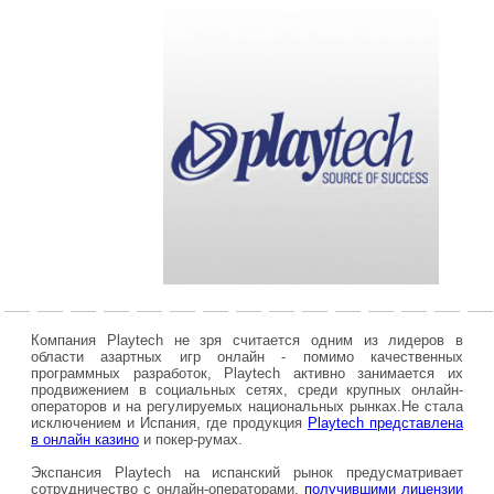
Компания Playtech не зря считается одним из лидеров в
области азартных игр онлайн - помимо качественных
программных разработок, Playtech активно занимается их
продвижением в социальных сетях, среди крупных онлайн-
операторов и на регулируемых национальных рынках.Не стала
исключением и Испания, где продукция
Playtech представлена
в онлайн казино
и покер-румах.
Экспансия Playtech на испанский рынок предусматривает
сотрудничество с онлайн-операторами,
получившими лицензии