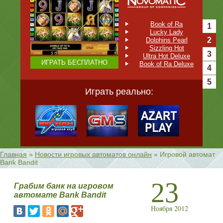
Book of Ra
1
Lucky Lady
2
Dolphins Pearl
Sizzling Hot
3
Ultra Hot Deluxe
ИГРАТЬ БЕСПЛАТНО
Book of Ra Deluxe
4
5
Играть реально:
В базе 199 игровых автомата
Главная
»
Новости игровых автоматов онлайн
»
Игровой автомат
Bank Bandit
23
Грабим банк на игровом
автомате Bank Bandit
Ноября 2012