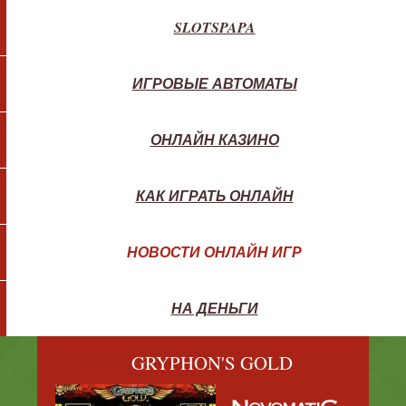
SLOTSPAPA
ИГРОВЫЕ АВТОМАТЫ
ОНЛАЙН КАЗИНО
КАК ИГРАТЬ ОНЛАЙН
НОВОСТИ ОНЛАЙН ИГР
НА ДЕНЬГИ
GRYPHON'S GOLD