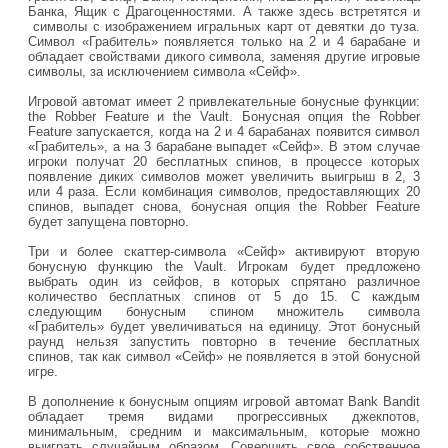
Банка, Ящик с Драгоценностями. А также здесь встретятся и
символы с изображением игральных карт от девятки до туза.
Символ «Грабитель» появляется только на 2 и 4 барабане и
обладает свойствами дикого символа, заменяя другие игровые
символы, за исключением символа «Сейф».
Игровой автомат имеет 2 привлекательные бонусные функции:
the Robber Feature и the Vault. Бонусная опция the Robber
Feature запускается, когда на 2 и 4 барабанах появится символ
«Грабитель», а на 3 барабане выпадет «Сейф». В этом случае
игроки получат 20 бесплатных спинов, в процессе которых
появление диких символов может увеличить выигрыш в 2, 3
или 4 раза. Если комбинация символов, предоставляющих 20
спинов, выпадет снова, бонусная опция the Robber Feature
будет запущена повторно.
Три и более скаттер-символа «Сейф» активируют вторую
бонусную функцию the Vault. Игрокам будет предложено
выбрать один из сейфов, в которых спрятано различное
количество бесплатных спинов от 5 до 15. С каждым
следующим бонусным спином множитель символа
«Грабитель» будет увеличиваться на единицу. Этот бонусный
раунд нельзя запустить повторно в течение бесплатных
спинов, так как символ «Сейф» не появляется в этой бонусной
игре.
В дополнение к бонусным опциям игровой автомат Bank Bandit
обладает тремя видами прогрессивных джекпотов,
минимальным, средним и максимальным, которые можно
выиграть случайным образом. Совершить свое собственное