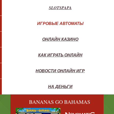
SLOTSPAPA
ИГРОВЫЕ АВТОМАТЫ
ОНЛАЙН КАЗИНО
КАК ИГРАТЬ ОНЛАЙН
НОВОСТИ ОНЛАЙН ИГР
НА ДЕНЬГИ
BANANAS GO BAHAMAS