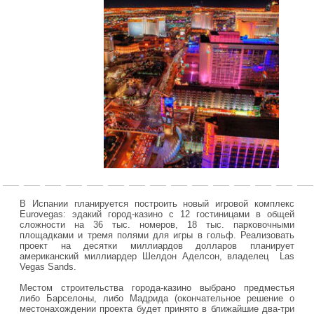
В Испании планируется построить новый игровой комплекс
Eurovegas: эдакий город-казино с 12 гостиницами в общей
сложности на 36 тыс. номеров, 18 тыс. парковочными
площадками и тремя полями для игры в гольф. Реализовать
проект на десятки миллиардов долларов планирует
американский миллиардер Шелдон Аделсон, владелец Las
Vegas Sands.
Местом строительства города-казино выбрано предместья
либо Барселоны, либо Мадрида (окончательное решение о
местонахождении проекта будет принято в ближайшие два-три