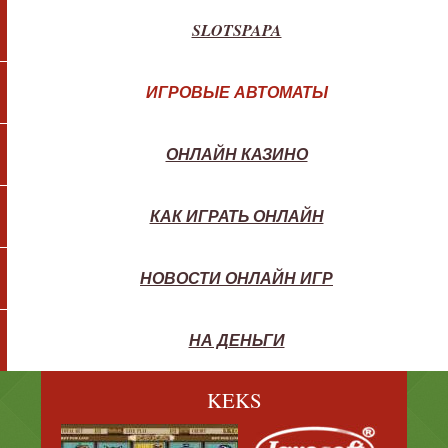
SLOTSPAPA
ИГРОВЫЕ АВТОМАТЫ
ОНЛАЙН КАЗИНО
КАК ИГРАТЬ ОНЛАЙН
НОВОСТИ ОНЛАЙН ИГР
НА ДЕНЬГИ
KEKS