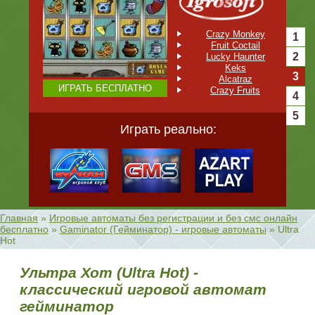
Crazy Monkey
1
Fruit Coctail
2
Lucky Haunter
Keks
3
Alcatraz
ИГРАТЬ БЕСПЛАТНО
ИГР
Crazy Fruits
4
5
Играть реально:
Главная
»
Игровые автоматы без регистрации и без смс онлайн
бесплатно
»
Gaminator (Гейминатор) - игровые автоматы
»
Ultra
Hot
Ультра Хот (Ultra Hot) -
классический игровой автомат
гейминатор