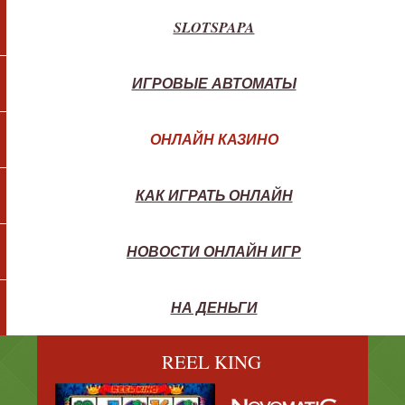
SLOTSPAPA
ИГРОВЫЕ АВТОМАТЫ
ОНЛАЙН КАЗИНО
КАК ИГРАТЬ ОНЛАЙН
НОВОСТИ ОНЛАЙН ИГР
НА ДЕНЬГИ
REEL KING