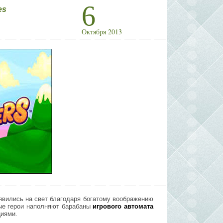
6
es
Октября 2013
вились на свет благодаря богатому воображению
ные герои наполняют барабаны
игрового автомата
циями.