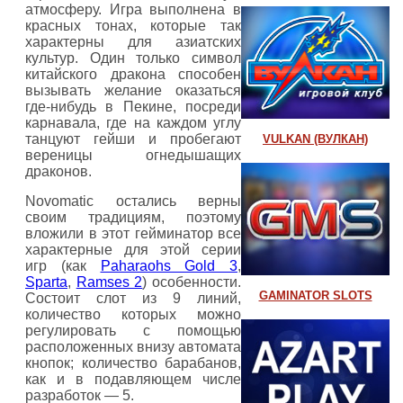
атмосферу. Игра выполнена в
красных тонах, которые так
характерны для азиатских
культур. Один только символ
китайского дракона способен
вызывать желание оказаться
где-нибудь в Пекине, посреди
карнавала, где на каждом углу
танцуют гейши и пробегают
VULKAN (ВУЛКАН)
вереницы огнедышащих
драконов.
Novomatic остались верны
своим традициям, поэтому
вложили в этот гейминатор все
характерные для этой серии
игр (как
Paharaohs Gold 3
,
Sparta
,
Ramses 2
) особенности.
GAMINATOR SLOTS
Состоит слот из 9 линий,
количество которых можно
регулировать с помощью
расположенных внизу автомата
кнопок; количество барабанов,
как и в подавляющем числе
разработок — 5.