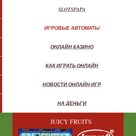
SLOTSPAPA
ИГРОВЫЕ АВТОМАТЫ
ОНЛАЙН КАЗИНО
КАК ИГРАТЬ ОНЛАЙН
НОВОСТИ ОНЛАЙН ИГР
НА ДЕНЬГИ
JUICY FRUITS
H