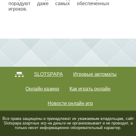
порадуют даже самых обеспеченных
игроков.
SLOTSPAPA
Игровые автоматы
Онлайн казино
Как играть онлайн
Новости онлайн игр
Все права защищены и принадлежат их уважаемым владельцам, сайт
Slotspapa азартных игр на деньги не организовывает и не проводит, а
только несет информационно обозревательный характер.