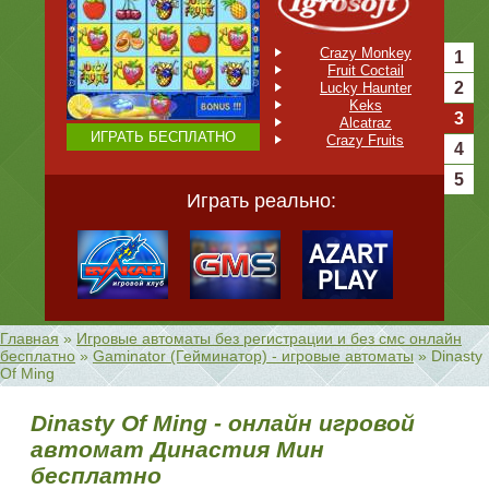
Crazy Monkey
1
Fruit Coctail
2
Lucky Haunter
Keks
3
Alcatraz
ИГРАТЬ БЕСПЛАТНО
ИГРАТЬ
Crazy Fruits
4
5
Играть реально:
Главная
»
Игровые автоматы без регистрации и без смс онлайн
бесплатно
»
Gaminator (Гейминатор) - игровые автоматы
»
Dinasty
Of Ming
Dinasty Of Ming - онлайн игровой
автомат Династия Мин
бесплатно