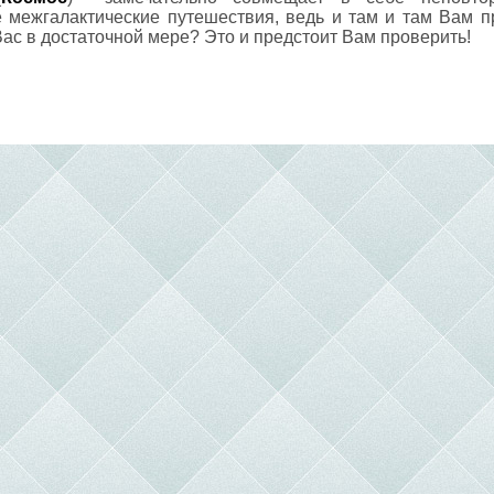
 межгалактические путешествия, ведь и там и там Вам пр
Вас в достаточной мере? Это и предстоит Вам проверить!