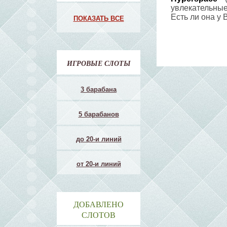
увлекательные
Есть ли она у 
ПОКАЗАТЬ ВСЕ
ИГРОВЫЕ СЛОТЫ
3 барабана
5 барабанов
до 20-и линий
от 20-и линий
ДОБАВЛЕНО
СЛОТОВ