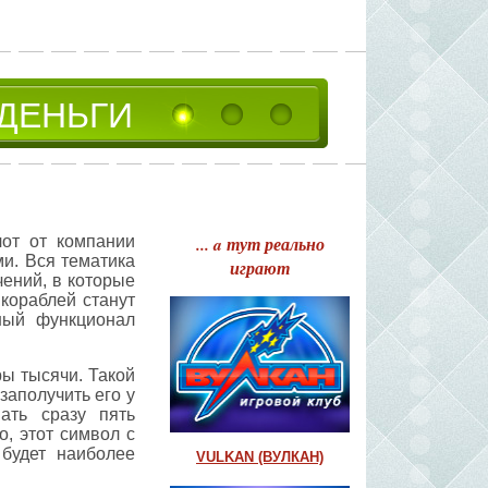
 ДЕНЬГИ
лот от компании
... a тут реально
и. Вся тематика
играют
ений, в которые
кораблей станут
ный функционал
ы тысячи. Такой
заполучить его у
ать сразу пять
, этот символ с
будет наиболее
VULKAN (ВУЛКАН)