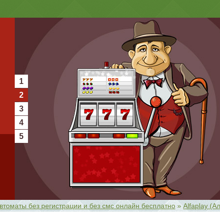
1
2
3
4
5
втоматы без регистрации и без смс онлайн бесплатно
»
Alfaplay (