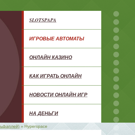
SLOTSPAPA
ИГРОВЫЕ АВТОМАТЫ
ОНЛАЙН КАЗИНО
КАК ИГРАТЬ ОНЛАЙН
НОВОСТИ ОНЛАЙН ИГР
НА ДЕНЬГИ
Альфаплей)
»
Hyperspace