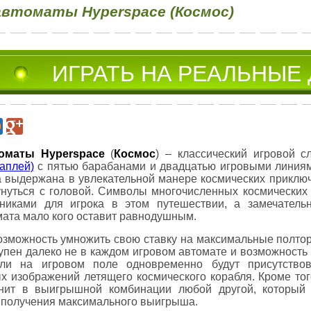
автоматы Hyperspace (Космос)
ИГРАТЬ НА РЕАЛЬНЫЕ
оматы Hyperspace
(
Космос
) – классический игровой с
фаплей)
с пятью барабанами и двадцатью игровыми линиям
а выдержана в увлекательной манере космических приключ
нуться с головой. Символы многочисленных космических 
никами для игрока в этом путешествии, а замечатель
мата мало кого оставит равнодушным.
озможность умножить свою ставку на максимальные полтор
пен далеко не в каждом игровом автомате и возможность 
сли на игровом поле одновременно будут присутствов
 изображений летящего космического корабля. Кроме того
нит в выигрышной комбинации любой другой, который 
 получения максимального выигрыша.