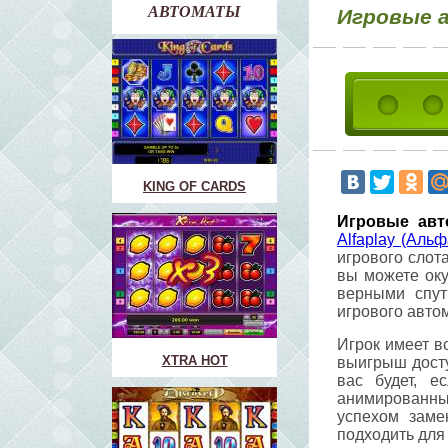
АВТОМАТЫ
Игровые 
KING OF CARDS
Игровые авт
Alfaplay (Аль
игрового слот
вы можете оку
верными спут
игрового авто
Игрок имеет в
XTRA HOT
выигрыш досту
вас будет, е
анимированных
успехом заме
подходить для