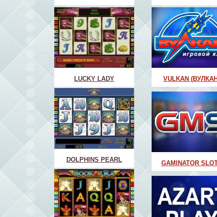
LUCKY LADY
VULKAN (ВУЛКАН
DOLPHINS PEARL
GAMINATOR SLO