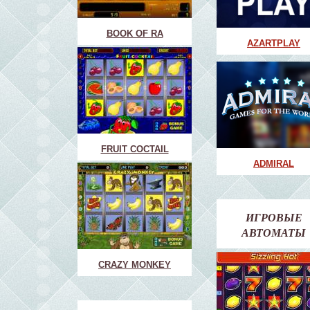
BOOK OF RA
AZARTPLAY
FRUIT COCTAIL
ADMIRAL
ИГРОВЫЕ
АВТОМАТЫ
CRAZY MONKEY