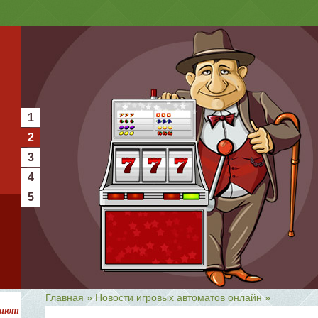
1
2
3
4
5
Главная
»
Новости игровых автоматов онлайн
»
грают