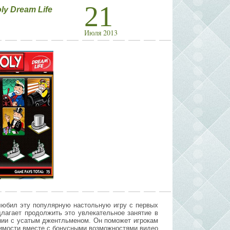
21
y Dream Life
Июля 2013
любил эту популярную настольную игру с первых
едлагает продолжить это увлекательное занятие в
ии с усатым джентльменом. Он поможет игрокам
имости вместе с бонусными возможностями видео