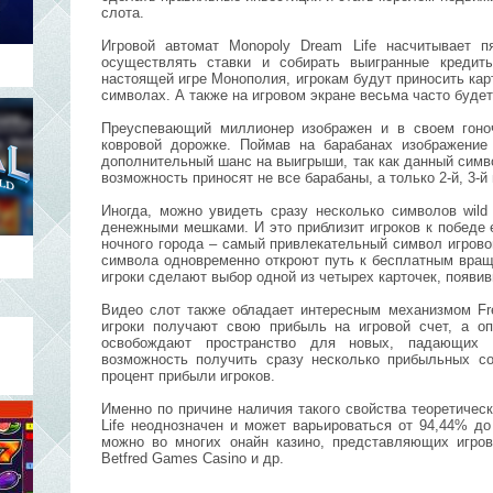
слота.
Игровой автомат Monopoly Dream Life насчитывает 
осуществлять ставки и собирать выигранные кредит
настоящей игре Монополия, игрокам будут приносить ка
символах. А также на игровом экране весьма часто будет
Преуспевающий миллионер изображен и в своем гоно
ковровой дорожке. Поймав на барабанах изображение
дополнительный шанс на выигрыши, так как данный симв
возможность приносят не все барабаны, а только 2-й, 3-й 
Иногда, можно увидеть сразу несколько символов wil
денежными мешками. И это приблизит игроков к победе
ночного города – самый привлекательный символ игровог
символа одновременно откроют путь к бесплатным враще
игроки сделают выбор одной из четырех карточек, появив
Видео слот также обладает интересным механизмом Fre
игроки получают свою прибыль на игровой счет, а о
освобождают пространство для новых, падающих 
возможность получить сразу несколько прибыльных с
процент прибыли игроков.
Именно по причине наличия такого свойства теоретичес
Life неоднозначен и может варьироваться от 94,44% д
можно во многих онайн казино, представляющих игров
Betfred Games Casino и др.