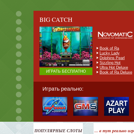
BIG CATCH
Book of Ra
Lucky Lady
Dolphins Pearl
Sizzling Hot
Ultra Hot Deluxe
ИГРАТЬ БЕСПЛАТНО
Book of Ra Deluxe
Играть реально:
В базе 199 игровых автомата
ПОПУЛЯРНЫЕ СЛОТЫ
... a тут реально и