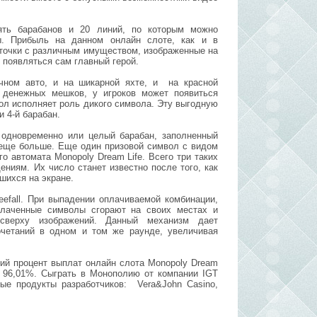
пять барабанов и 20 линий, по которым можно
ы. Прибыль на данном онлайн слоте, как и в
рточки с различным имуществом, изображенные на
 появляться сам главный герой.
чном авто, и на шикарной яхте, и на красной
 денежных мешков, у игроков может появиться
ол исполняет роль дикого символа. Эту выгодную
и 4-й барабан.
d одновременно или целый барабан, заполненный
 еще больше. Еще один призовой символ с видом
о автомата Monopoly Dream Life. Всего три таких
ниям. Их число станет известно после того, как
шихся на экране.
efall. При выпадении оплачиваемой комбинации,
плаченные символы сгорают на своих местах и
сверху изображений. Данный механизм дает
очетаний в одном и том же раунде, увеличивая
кий процент выплат онлайн слота Monopoly Dream
о 96,01%. Сыграть в Монополию от компании IGT
ые продукты разработчиков: Vera&John Casino,