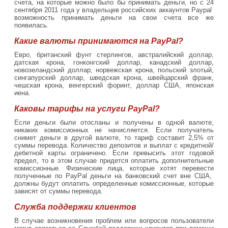
счета, на которые можно было бы принимать деньги, но с 24
сентября 2011 года у владельцев российских аккаунтов Paypal
возможность принимать деньги на свои счета все же
появилась.
Какие валюты принимаются на PayPal?
Евро, британский фунт стерлингов, австралийский доллар,
датская крона, гонконгский доллар, канадский доллар,
новозеландский доллар, норвежская крона, польский злотый,
сингапурский доллар, шведская крона, швейцарский франк,
чешская крона, венгерский форинт, доллар США, японская
иена.
Каковы тарифы на услуги PayPal?
Если деньги были отосланы и получены в одной валюте,
никаких комиссионных не начисляется. Если получатель
снимет деньги в другой валюте, то тариф составит 2,5% от
суммы перевода. Количество депозитов и выплат с кредитной/
дебетной карты ограничено. Если превысить этот годовой
предел, то в этом случае придется оплатить дополнительные
комиссионные. Физические лица, которые хотят перевести
полученные по PayPal деньги на банковский счет вне США,
должны будут оплатить определенные комиссионные, которые
зависят от суммы перевода.
Служба поддержки клиентов
В случае возникновения проблем или вопросов пользователи