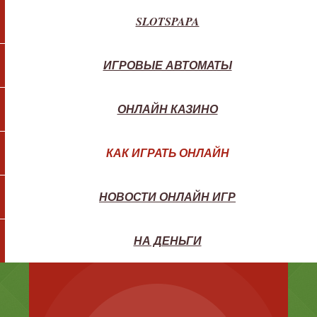
SLOTSPAPA
ИГРОВЫЕ АВТОМАТЫ
ОНЛАЙН КАЗИНО
КАК ИГРАТЬ ОНЛАЙН
НОВОСТИ ОНЛАЙН ИГР
НА ДЕНЬГИ