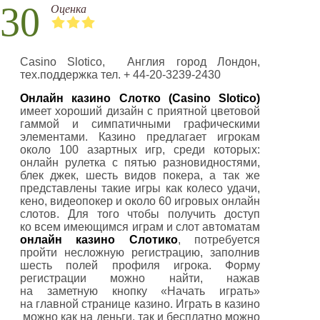
30
Оценка
Casino Slotico, Англия город Лондон,
тех.поддержка тел. + 44-20-3239-2430
Онлайн казино Слотко (Casino Slotico)
имеет хороший дизайн с приятной цветовой
гаммой и симпатичными графическими
элементами. Казино предлагает игрокам
около 100 азартных игр, среди которых:
онлайн рулетка с пятью разновидностями,
блек джек, шесть видов покера, а так же
представлены такие игры как колесо удачи,
кено, видеопокер и около 60 игровых онлайн
слотов. Для того чтобы получить доступ
ко всем имеющимся играм и слот автоматам
онлайн казино Слотико
, потребуется
пройти несложную регистрацию, заполнив
шесть полей профиля игрока. Форму
регистрации можно найти, нажав
на заметную кнопку «Начать играть»
на главной странице казино. Играть в казино
можно как на деньги, так и бесплатно можно