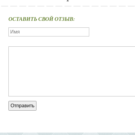
ОСТАВИТЬ СВОЙ ОТЗЫВ:
Отправить