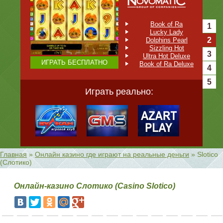
Book of Ra
1
Lucky Lady
2
Dolphins Pearl
Sizzling Hot
3
Ultra Hot Deluxe
ИГРАТЬ БЕСПЛАТНО
Book of Ra Deluxe
4
5
Играть реально:
В базе 199 игровых автомата
Главная
»
Онлайн казино где играют на реальные деньги
»
Slotico
(Слотико)
Онлайн-казино Слотико (Casino Slotico)