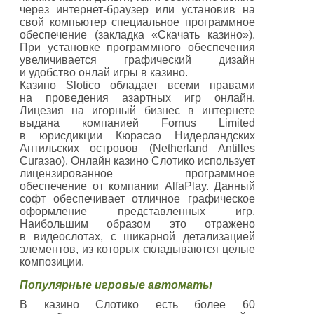
через интернет-браузер или установив на
свой компьютер специальное программное
обеспечение (закладка «Скачать казино»).
При установке программного обеспечения
увеличивается графический дизайн
и удобство онлай игры в казино.
Казино Slotico обладает всеми правами
на проведения азартных игр онлайн.
Лицезия на игорный бизнес в интернете
выдана компанией Fornus Limited
в юрисдикции Кюрасао Нидерландских
Антильских островов (Netherland Antilles
Curaзao). Онлайн казино Слотико использует
лицензированное программное
обеспечение от компании AlfaPlay. Данный
софт обеспечивает отличное графическое
оформление представленных игр.
Наибольшим образом это отражено
в видеослотах, с шикарной детализацией
элементов, из которых складываются целые
композиции.
Популярные игровые автоматы
В казино Слотико есть более 60