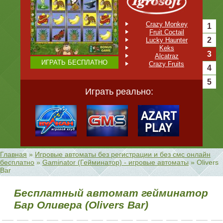
Crazy Monkey
1
Fruit Coctail
2
Lucky Haunter
Keks
3
Alcatraz
ИГРАТЬ БЕСПЛАТНО
ИГРАТ
Crazy Fruits
4
5
Играть реально:
Главная
»
Игровые автоматы без регистрации и без смс онлайн
бесплатно
»
Gaminator (Гейминатор) - игровые автоматы
»
Olivers
Bar
Бесплатный автомат гейминатор
Бар Оливера (Olivers Bar)