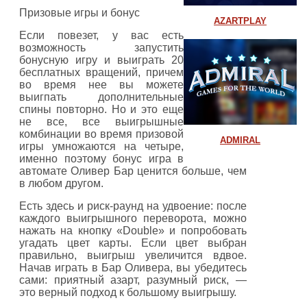
Призовые игры и бонус
AZARTPLAY
Если повезет, у вас есть
возможность запустить
бонусную игру и выиграть 20
бесплатных вращений, причем
во время нее вы можете
выигпать дополнительные
спины повторно. Но и это еще
не все, все выигрышные
комбинации во время призовой
ADMIRAL
игры умножаются на четыре,
именно поэтому бонус игра в
автомате Оливер Бар ценится больше, чем
в любом другом.
Есть здесь и риск-раунд на удвоение: после
каждого выигрышного переворота, можно
нажать на кнопку «Double» и попробовать
угадать цвет карты. Если цвет выбран
правильно, выигрыш увеличится вдвое.
Начав играть в Бар Оливера, вы убедитесь
сами: приятный азарт, разумный риск, —
это верный подход к большому выигрышу.