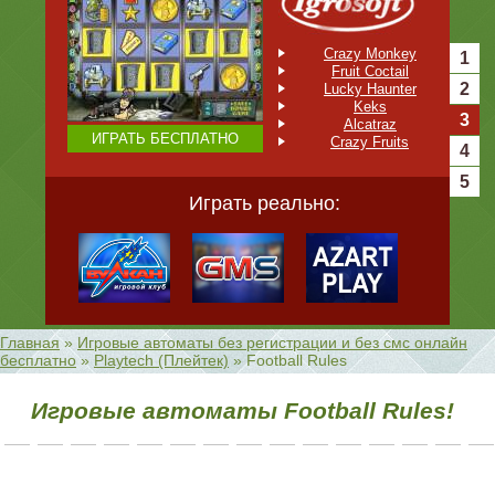
Crazy Monkey
1
Fruit Coctail
2
Lucky Haunter
Keks
3
Alcatraz
ИГРАТЬ БЕСПЛАТНО
ИГРАТЬ БЕСПЛАТНО
Crazy Fruits
4
5
Играть реально:
Играть
Главная
»
Игровые автоматы без регистрации и без смс онлайн
бесплатно
»
Playtech (Плейтек)
»
Football Rules
Игровые автоматы Football Rules!