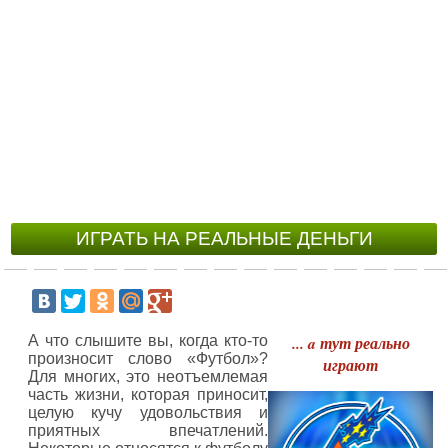
ИГРАТЬ НА РЕАЛЬНЫЕ ДЕНЬГИ
А что слышите вы, когда кто-то
... a тут реально
произносит слово «Футбол»?
играют
Для многих, это неотъемлемая
часть жизни, которая приносит,
целую кучу удовольствия и
приятных впечатлений.