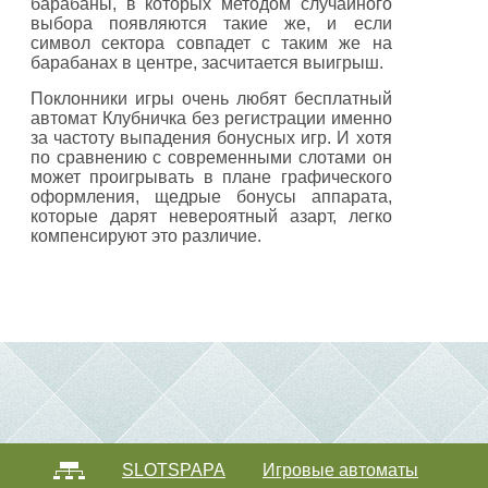
барабаны, в которых методом случайного
выбора появляются такие же, и если
символ сектора совпадет с таким же на
барабанах в центре, засчитается выигрыш.
Поклонники игры очень любят бесплатный
автомат Клубничка без регистрации именно
за частоту выпадения бонусных игр. И хотя
по сравнению с современными слотами он
может проигрывать в плане графического
оформления, щедрые бонусы аппарата,
которые дарят невероятный азарт, легко
компенсируют это различие.
SLOTSPAPA
Игровые автоматы