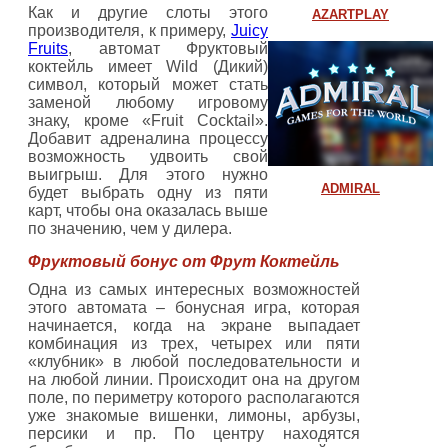
Как и другие слоты этого
AZARTPLAY
производителя, к примеру,
Juicy
Fruits
, автомат Фруктовый
коктейль имеет Wild (Дикий)
символ, который может стать
заменой любому игровому
знаку, кроме «Fruit Cocktail».
Добавит адреналина процессу
возможность удвоить свой
выигрыш. Для этого нужно
ADMIRAL
будет выбрать одну из пяти
карт, чтобы она оказалась выше
по значению, чем у дилера.
Фруктовый бонус от Фрут Коктейль
Одна из самых интересных возможностей
этого автомата – бонусная игра, которая
начинается, когда на экране выпадает
комбинация из трех, четырех или пяти
«клубник» в любой последовательности и
на любой линии. Происходит она на другом
поле, по периметру которого располагаются
уже знакомые вишенки, лимоны, арбузы,
персики и пр. По центру находятся