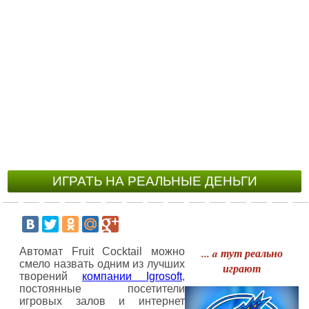
ИГРАТЬ НА РЕАЛЬНЫЕ ДЕНЬГИ
Автомат Fruit Cocktail можно
... a тут реально
смело назвать одним из лучших
играют
творений
компании Igrosoft
,
постоянные посетители
игровых залов и интернет