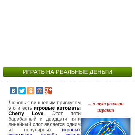
ИГРАТЬ НА РЕАЛЬНЫЕ ДЕНЬГИ
Любовь с вишнёвым привкусом
... a тут реально
это и есть
игровые автоматы
играют
Cherry Love
. Этот пяти
барабанный и двадцати пяти
линейный слот является одним
из популярных
игровых