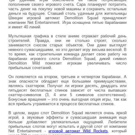
пополнение своего игрового счета. Сара планирует потратить
часть денег на покупку новой машины и сохранить остальные
деньги на будущее. Ставший столь удачным для жительницы
Швеции игровой автомат Demolition Squad принадлежит
компании Net Entertainment. Игра оснащена пятью барабанами
и имеет 40 линий.
Мультяшная графика в стиле аниме отражает рабочий день
строителей. Правда, они не столько строят, сколько
занимаются сносом старых объектов. Они даже выглядят
немного сумасшедшими, но это делает игру весьма веселой. В
то время, как строительная команда делает свою работу на
барабанах игрового слота Demolition Squad, дикий символ
Demolition Wild помогает игрокам увеличивать число
прибыльных сочетаний.
Он появляется на втором, третьем и четвертом барабанах. А
знак опасности обладает еще большими преимуществами,
являясь скаттером. Получат ли игроки десять, двадцать или
пятьдесят бесплатных спинов зависит от числа выпавших
скаттер-символов (3, 4 или 5 символов соотетственно).
Бонусные вращения – это очень выгодная опция игры, так как
вся прибыль утраивается в процессе бесплатных спинов.
В целом, видео слот Demolition Squad является очень яркой
игрой, а звуковые эффекты и сумасшедшая анимация еще
больше добавляют увлекательных ощущений. Любители
прибыльных слотов могут испытать и другой слот от компании
Net Entertainment -
игровой автомат Wild Rockets
, который