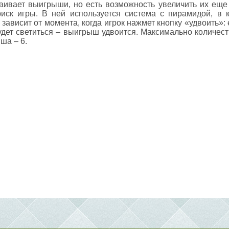
аивает выигрыши, но есть возможность увеличить их еще 
иск игры. В ней используется система с пирамидой, в 
 зависит от момента, когда игрок нажмет кнопку «удвоить»: 
удет светиться – выигрыш удвоится. Максимально количес
ша – 6.