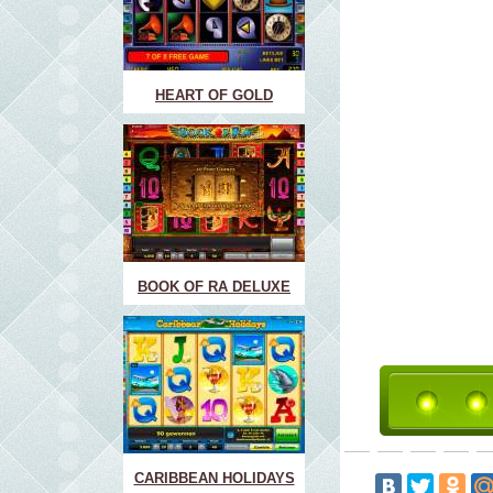
HEART OF GOLD
BOOK OF RA DELUXE
CARIBBEAN HOLIDAYS