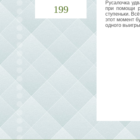
Русалочка удв
199
при помощи р
ступеньки. Всё
этот момент б
одного выигры