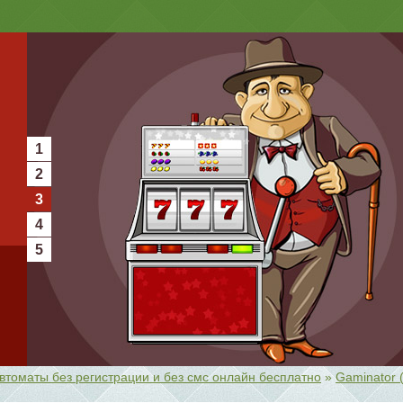
or
1
ble Hulk
2
Seven
n
3
lue
l Rules
4
5
втоматы без регистрации и без смс онлайн бесплатно
»
Gaminator 