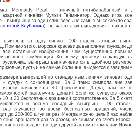
омат Mermaids Pearl – типичный пятибарабанный и 
ь азартной линейки Мульти Гейминатор. Однако игра вс
е – выигрыши за один спин здесь не самые высокие (по ср
ли
игрой Клубничка
), но частота их выпадения с лихвой 
 выигрыш за одну линию –100 ставок, которые выпл
яд. Помимо этого, морская красавица выполняет функции ди
т все остальные изображения, чем существенно повыша
игрышных комбинаций. Ко всему прочему за каждую ли
а русалочка, выигрыш выплачивается в двойном размере
о призовые, пусть и не самые большие, выдаются с завидны
размере выигрышей по стандартным линиям виноват оди
а – сундук с сокровищами. За 3 таких символа вне за
 игроку начисляется 40 фриспинов. Да-да, вам не п
зможностей заполучить деньги! Если же сундуков окаже
 10 и 20 бесплатных вращений соответственно. За 5 скат
ачисляется и весьма солидный выигрыш – 90 ставок
 раз случаются во время бесплатных вращений, число
дит до 200-300 штук за раз. Иногда можно целый час наблю
о себе вращается раз за разом, не снимая со счета игрока 
испинов не выдаёт ни один другой автомат компании Novom