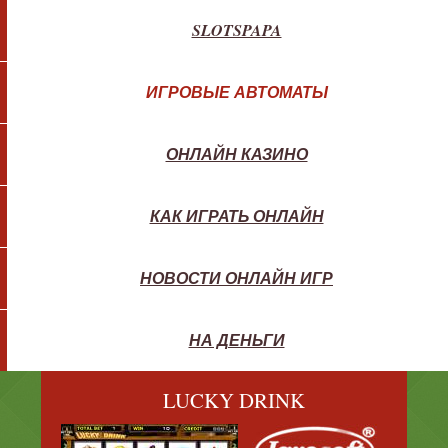
SLOTSPAPA
ИГРОВЫЕ АВТОМАТЫ
ОНЛАЙН КАЗИНО
КАК ИГРАТЬ ОНЛАЙН
НОВОСТИ ОНЛАЙН ИГР
НА ДЕНЬГИ
LUCKY DRINK