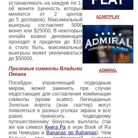
устанавливать на каждую по 1-
ой монете (ценность которых
меняется от 2 центов
AZARTPLAY
до 5 долларов). Максимальный
выигрыш составляет 5000
монет или $25000. В некоторых
онлайн казино деноминация
проходит в пределах до $10,
а стало быть, максимальный
выигрыш может увеличиваться
до $50000.
Призовые символы Владыки
ADMIRAL
Океана
Посейдон, управляющий подводным
миром, может заменять при случае
недостающие для составления комбинации
символы (кроме scatter). Легендарные
Золотые ворота (знак скаттер) могут
появляться в разных уголках экрана и все
равно приносить подводному
путешественнику бонусные выплаты (так
же как символ
Книга Ра
в игре Book of Ra
или Чемодан в
Bananas go Bahamas
). Чем