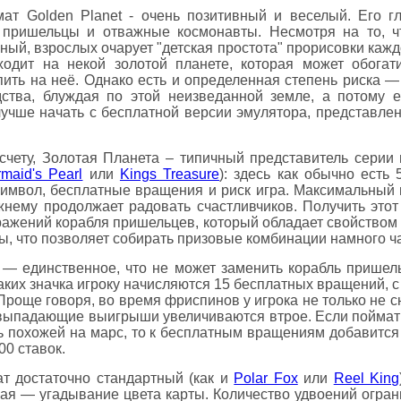
мат Golden Planet - очень позитивный и веселый. Его 
пришельцы и отважные космонавты. Несмотря на то, чт
ный, взрослых очарует "детская простота" прорисовки кажд
одит на некой золотой планете, которая может обогати
пить на неё. Однако есть и определенная степень риска 
дства, блуждая по этой неизведанной земле, а потому 
учше начать с бесплатной версии эмулятора, представлен
чету, Золотая Планета – типичный представитель серии г
maid's Pearl
или
Kings Treasure
): здесь как обычно есть
символ, бесплатные вращения и риск игра. Максимальный
жнему продолжает радовать счастливчиков. Получить этот
ражений корабля пришельцев, который обладает свойством
ы, что позволяет собирать призовые комбинации намного ч
— единственное, что не может заменить корабль пришельц
 таких значка игроку начисляются 15 бесплатных вращений,
Проще говоря, во время фриспинов у игрока не только не 
и выпадающие выигрыши увеличиваются втрое. Если поймат
ь похожей на марс, то к бесплатным вращениям добавится
00 ставок.
ат достаточно стандартный (как и
Polar Fox
или
Reel King
ая — угадывание цвета карты. Количество удвоений огран