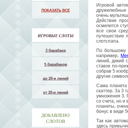
Игровой авто
дружелюбные 
ПОКАЗАТЬ ВСЕ
очень мультяш
Действие прох
осмелится сту
все свои сре
ИГРОВЫЕ СЛОТЫ
путешествие л
слотспапа.
По большому с
3 барабана
например,
Mer
линий, дикий 
5 барабанов
ставок по-пре
собрав 5 изоб
другие символ
до 20-и линий
Сама планета 
скаттер. За 3
от 20-и линий
умножения 3. 
со счета, но 
планеты, очен
бонус в виде 5
ДОБАВЛЕНО
СЛОТОВ
Так как автом
здесь привычн