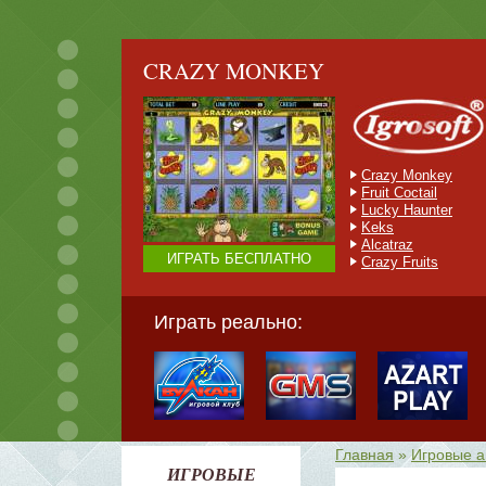
CRAZY MONKEY
FANTASTIC FOU
Crazy Monkey
Fruit Coctail
Lucky Haunter
Keks
Alcatraz
ИГРАТЬ БЕСПЛАТНО
ИГРАТЬ БЕСПЛАТНО
Crazy Fruits
Играть реально:
Играть реально:
Главная
»
Игровые а
ИГРОВЫЕ