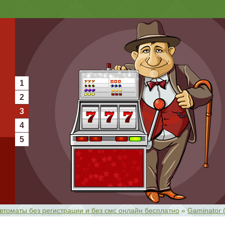
R
Gladiator
1
Incredible Hulk
2
Magic Seven
Iron Man
3
Great Blue
Football Rules
4
5
втоматы без регистрации и без смс онлайн бесплатно
»
Gaminator 