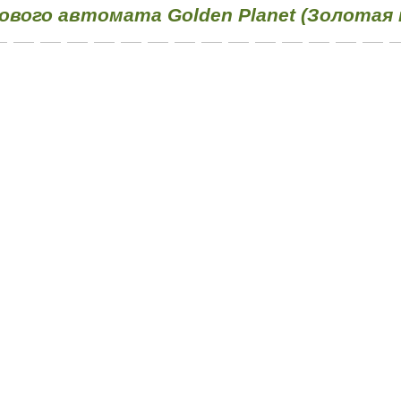
ового автомата Golden Planet (Золотая