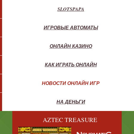
SLOTSPAPA
ИГРОВЫЕ АВТОМАТЫ
ОНЛАЙН КАЗИНО
КАК ИГРАТЬ ОНЛАЙН
НОВОСТИ ОНЛАЙН ИГР
НА ДЕНЬГИ
AZTEC TREASURE