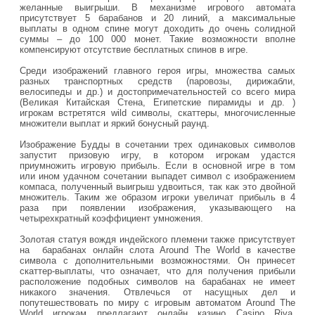
желанные выигрыши. В механизме игрового автомата
присутствует 5 барабанов и 20 линий, а максимальные
выплаты в одном спине могут доходить до очень солидной
суммы – до 100 000 монет. Такие возможности вполне
компенсируют отсутствие бесплатных спинов в игре.
Среди изображений главного героя игры, множества самых
разных транспортных средств (паровозы, дирижабли,
велосипеды и др.) и достопримечательностей со всего мира
(Великая Китайская Стена, Египетские пирамиды и др. )
игрокам встретятся wild символы, скаттеры, многочисленные
множители выплат и яркий бонусный раунд.
Изображение Будды в сочетании трех одинаковых символов
запустит призовую игру, в котором игрокам удастся
приумножить игровую прибыль. Если в основной игре в том
или ином удачном сочетании выпадет символ с изображением
компаса, полученный выигрыш удвоиться, так как это двойной
множитель. Таким же образом игроки увеличат прибыль в 4
раза при появлении изображения, указывающего на
четырехкратный коэффициент умножения.
Золотая статуя вождя индейского племени также присутствует
на барабанах онлайн слота Around The World в качестве
символа с дополнительными возможностями. Он принесет
скаттер-выплаты, что означает, что для получения прибыли
расположение подобных символов на барабанах не имеет
никакого значения. Отвлечься от насущных дел и
попутешествовать по миру с игровым автоматом Around The
World игрокам предлагают онлайн казино Casino Riva,