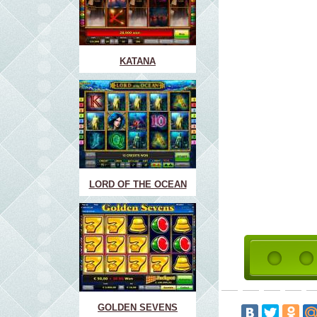
KATANA
LORD OF THE OCEAN
GOLDEN SEVENS