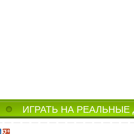
ИГРАТЬ НА РЕАЛЬНЫЕ