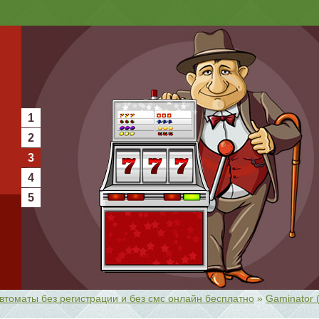
Gladiator
1
Incredible Hulk
2
Magic Seven
Iron Man
3
Great Blue
Football Rules
4
5
втоматы без регистрации и без смс онлайн бесплатно
»
Gaminator 