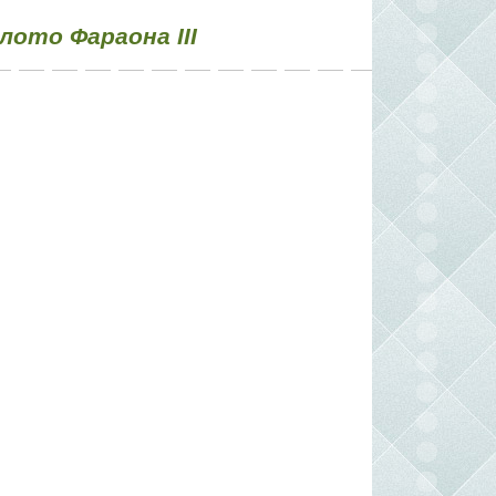
лото Фараона III