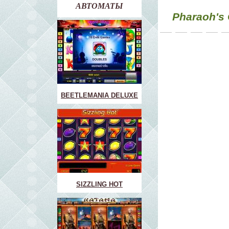
АВТОМАТЫ
Pharaoh's
BEETLEMANIA DELUXE
SIZZLING HOT