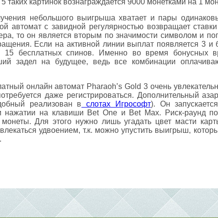
5 таких картинок вознаграждается 9000 монетками на 1 мон
лучения небольшого выигрыша хватает и пары одинаков
ой автомат с завидной регулярностью возвращает ставки
тера, то он является вторым по значимости символом и по
ащения. Если на активной линии выплат появляется 3 и б
я 15 бесплатных спинов. Именно во время бонусных 
ший задел на будущее, ведь все комбинации оплачива
латный онлайн автомат Pharaoh’s Gold 3 очень увлекательн
потребуется даже регистрироваться. Дополнительный азар
одобный реализован в
слотах Игрософт
). Он запускаетс
 нажатии на клавиши Bet One и Bet Max. Риск-раунд по
монеты. Для этого нужно лишь угадать цвет масти карт
увлекаться удвоением, т.к. можно упустить выигрыш, которы
.