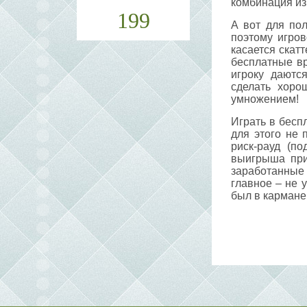
комбинация из 
199
А вот для по
поэтому игров
касается скат
бесплатные вр
игроку даютс
сделать хоро
умножением!
Играть в бесп
для этого не 
риск-рауд (п
выигрыша при
заработанные 
главное – не 
был в кармане