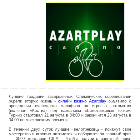
Лучшие традиции завершенных Олимпийских соревнований
обрели вторую жизнь -
онлайн казино Azartplay
объявило о
проведении очередного марафона на игровых автоматах
(включая «Кости») под названием «Велотрековые гонки».
Турнир стартовал 21 августа в 04:00 и закончится 23 августа в
04:00 по московскому времени.
В течении двух суток лучшие «велотрековцы» покажут свое
мастерство в игровых автоматах и поборются за главный приз
- 3000 долларов США. Чтобы получить заветный приз,