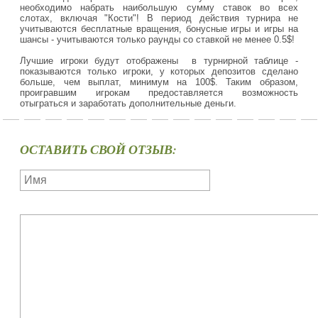
необходимо набрать наибольшую сумму ставок во всех
слотах, включая "Кости"! В период действия турнира не
учитываются бесплатные вращения, бонусные игры и игры на
шансы - учитываются только раунды со ставкой не менее 0.5$!
Лучшие игроки будут отображены в турнирной таблице -
показываются только игроки, у которых депозитов сделано
больше, чем выплат, минимум на 100$. Таким образом,
проигравшим игрокам предоставляется возможность
отыграться и заработать дополнительные деньги.
ОСТАВИТЬ СВОЙ ОТЗЫВ: