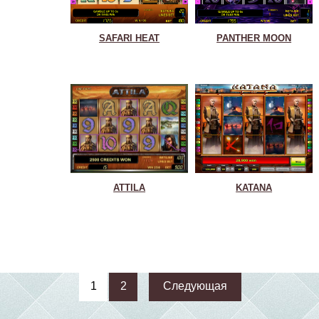
SAFARI HEAT
PANTHER MOON
ATTILA
KATANA
1
2
Следующая