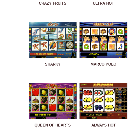
CRAZY FRUITS
ULTRA HOT
SHARKY
MARCO POLO
QUEEN OF HEARTS
ALWAYS HOT