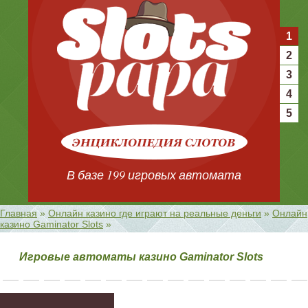
Book of Ra
1
Lucky Lady
2
Dolphins Pearl
Sizzling Hot
3
Ultra Hot Deluxe
ИГРАТЬ БЕСПЛАТНО
Book of Ra Deluxe
4
5
Играть реально:
В базе 199 игровых автомата
Главная
»
Онлайн казино где играют на реальные деньги
»
Онлайн
казино Gaminator Slots
»
Игровые автоматы казино Gaminator Slots